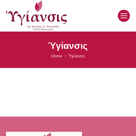
Ὑγίανσις
Home
Ὑγίανσις
You are here: