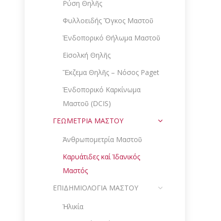
Ρύση Θηλῆς
Φυλλοειδής Ὄγκος Μαστοῦ
Ἐνδοπορικό Θήλωμα Μαστοῦ
Εἰσολκή Θηλῆς
Ἔκζεμα Θηλῆς – Νόσος Paget
Ἐνδοπορικό Καρκίνωμα
Μαστοῦ (DCIS)
ΓΕΩΜΕΤΡΙΑ ΜΑΣΤΟΥ
Ἀνθρωπομετρία Μαστοῦ
Καρυάτιδες καί Ἰδανικός
Μαστός
ΕΠΙΔΗΜΙΟΛΟΓΙΑ ΜΑΣΤΟΥ
Ἡλικία