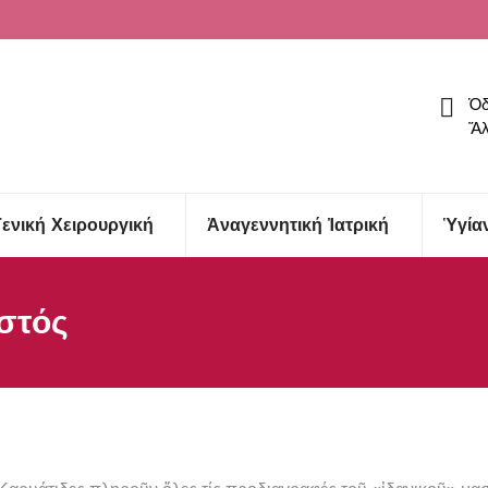
Ὁδ
Ἅλ
Γενική Χειρουργική
Ἀναγεννητική Ἰατρική
Ὑγία
αστός