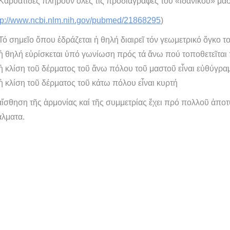
 Καρυάτιδες πληροῦν ὅλες τίς προδιαγραφές τοῦ «ἰδανικοῦ» μα
tp://www.ncbi.nlm.nih.gov/pubmed/21868295
)
Τό σημεῖο ὅπου ἑδράζεται ἡ θηλή διαιρεῖ τόν γεωμετρικό ὄγκο 
ἡ θηλή εὑρίσκεται ὑπό γωνίωση πρός τά ἄνω πού τοποθετεῖται 
ἡ κλίση τοῦ δέρματος τοῦ ἄνω πόλου τοῦ μαστοῦ εἶναι εὐθύγρα
ἡ κλίση τοῦ δέρματος τοῦ κάτω πόλου εἶναι κυρτή
ἴσθηση τῆς ἁρμονίας καί τῆς συμμετρίας ἔχει πρό πολλοῦ ἀποτ
άλματα.