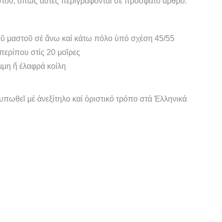
στοῦ, ὅπως αὐτές περιγράφονται σέ πρόσφατο ἄρθρο.
τοῦ μαστοῦ σέ ἄνω καί κάτω πόλο ὑπό σχέση 45/55
περίπου στίς 20 μοῖρες
μμη ἤ ἐλαφρά κοίλη
υπωθεῖ μέ ἀνεξίτηλο καί ὁριστικό τρόπο στά Ἑλληνικά