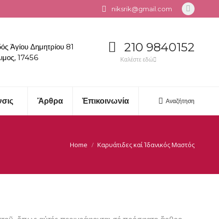
niksrik@gmail.com
Linkedin
page
opens
210 9840152
ός Ἁγίου Δημητρίου 81
in
ιμος, 17456
Καλέστε εδώ
new
window
νσις
Ἄρθρα
Ἐπικοινωνία
Αναζήτηση
Search:
Home
Καρυάτιδες καί Ἰδανικός Μαστός
You are here: