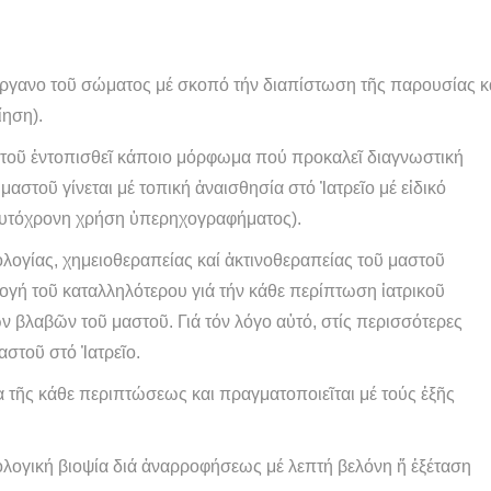
ὄργανο τοῦ σώματος μέ σκοπό τήν διαπίστωση τῆς παρουσίας κ
ίηση).
τοῦ ἐντοπισθεῖ κάποιο μόρφωμα πού προκαλεῖ διαγνωστική
 μαστοῦ γίνεται μέ τοπική ἀναισθησία στό Ἰατρεῖο μέ εἰδικό
αυτόχρονη χρήση ὑπερηχογραφήματος).
κολογίας, χημειοθεραπείας καί ἀκτινοθεραπείας τοῦ μαστοῦ
ογή τοῦ καταλληλότερου γιά τήν κάθε περίπτωση ἰατρικοῦ
ν βλαβῶν τοῦ μαστοῦ. Γιά τόν λόγο αὐτό, στίς περισσότερες
στοῦ στό Ἰατρεῖο.
τα τῆς κάθε περιπτώσεως και πραγματοποιεῖται μέ τούς ἑξῆς
λογική βιοψία διά ἀναρροφήσεως μέ λεπτή βελόνη ἤ ἐξέταση