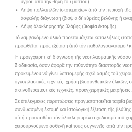
ὑγροῦ ἀπό τήν θηλή τοῦ μαστοῦ)
Λήψη πολλαπλῶν ἱστοτεμαχίων ἀπό τήν περιοχή τῆς 
ἀσφαλής διάγνωση (βιοψία δι’ εὑρείας βελόνης ἤ ανα
Λήψη ὁλόκληρης τῆς βλάβης (βιοψία ἐκτομῆς)
Τό λαμβανόμενο ὑλικό προετοιμάζεται καταλλήλως (τοποθ
προωθεῖται πρός ἐξέταση ἀπό τόν παθολογοανατόμο / κ
Ἡ προεγχειρητική διάγνωση τῆς νεοπλασματικῆς νόσου 
διαδικασία, ὅσον ἀφορᾶ τήν πιθανότητα διασπορᾶς νεο
προκειμένου νά γίνει λεπτομερής σχεδιασμός τοῦ χειρο
ὀγκοπλαστικές τεχνικές, χρήση βιοσυνθετικῶν ὑλικῶν, 
ἀκτινοθεραπευτικές τεχνικές, προεγχειρητικές μετρήσει
Σε ἐπιλεγμένες περιπτώσεις πραγματοποιεῖται ταχεῖα βι
συνδυασμένη ἐκτομή και ἱστολογική ἐξέταση τῆς βλάβης 
αὐτή προϋποθέτει τόν ὁλοκληρωμένο σχεδιασμό τοῦ χει
χειρουργούμενο ἀσθενῆ καί τούς συγγενεῖς κατά τήν προ