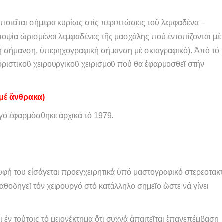
οποιεῖται σήμερα κυρίως στίς περιπτώσεις τοῦ λεμφαδένα –
 βιοψία ὡρισμένοι λεμφαδένες τῆς μασχάλης πού ἐντοπίζονται μέ
κή σήμανση, ὑπερηχογραφική σήμανση μέ σκιαγραφικό). Ἀπό τό
 ὁριστικοῦ χειρουργικοῦ χειρισμοῦ πού θα ἐφαρμοσθεῖ στήν
μέ ἄνθρακα)
γό ἐφαρμόσθηκε ἀρχικά τό 1979.
φή του εἰσάγεται προεγχειρητικά ὑπό μαστογραφικό στερεοτακτ
θοδηγεῖ τόν χειρουργό στό κατάλληλο σημεῖο ὥστε νά γίνει
 ἐν τούτοις τό μειονέκτημα ὅτι συχνά ἀπαιτεῖται ἐπανεπέμβαση