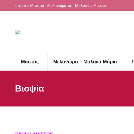
Ἰατρεῖον Μαστοῦ - Μελανώματος - Μαλακῶν Μορίων
Μαστός
Μελάνωμα – Μαλακά Μόρια
Βιοψία