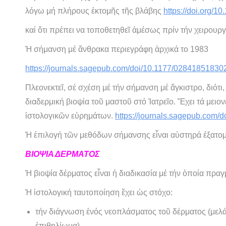
λόγω μή πλήρους ἐκτομῆς τῆς βλάβης
https://doi.org/1
καί ὅτι πρέπει να τοποθετηθεῖ ἀμέσως πρίν τήν χειρου
Ἡ σήμανση μέ ἄνθρακα περιεγράφη ἀρχικά το 1983
https://journals.sagepub.com/doi/10.1177/0284185183
Πλεονεκτεῖ, σέ σχέση μέ τήν σήμανση μέ ἄγκιστρο, διότι
διαδερμική βιοψία τοῦ μαστοῦ στό Ἰατρεῖο. Ἔχει τά μει
ἱστολογικῶν εὑρημάτων.
https://journals.sagepub.com
Ἡ ἐπιλογή τῶν μεθόδων σήμανσης εἶναι αὐστηρά ἐξατομι
ΒΙΟΨΙΑ ΔΕΡΜΑΤΟΣ
Ἡ βιοψία δέρματος εἶναι ἡ διαδικασία μέ τήν ὁποία πρα
Ἡ ἱστολογική ταυτοποίηση ἔχει ὡς στόχο:
τήν διάγνωση ἑνός νεοπλάσματος τοῦ δέρματος (μελ
ἐπιθηλίωμα)