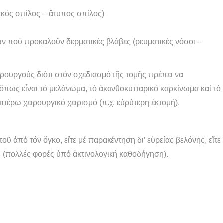
ικός σπίλος – ἄτυπος σπίλος)
 πού προκαλοῦν δερματικές βλάβες (ρευματικές νόσοι –
ιρουργούς διότι στόν σχεδιασμό τῆς τομῆς πρέπει να
ὅπως εἶναι τό μελάνωμα, τό ἀκανθοκυτταρικό καρκίνωμα καί τό
τέρω χειρουργικό χειρισμό (π.χ. εὑρύτερη ἐκτομή).
ῦ ἀπό τόν ὄγκο, εἴτε μέ παρακέντηση δι’ εὑρείας βελόνης, εἴτε
ου (πολλές φορές ὑπό ἀκτινολογική καθοδήγηση).