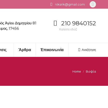
niksrik@gmail.com
Linkedin
page
opens
210 9840152
ός Ἁγίου Δημητρίου 81
in
ιμος, 17456
Καλέστε εδώ
new
window
νσις
Ἄρθρα
Ἐπικοινωνία
Αναζήτηση
Search:
Home
Βιοψία
You are here: