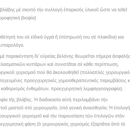
βλάβης μέ σκοπό τήν συλλογή ἐπαρκοῦς ὑλικοῦ ὥστε να τεθεῖ
ρροφητική βιοψία)
έτησή του σέ εἰδικά ὑγρά ἤ ἐπίστρωσή του σέ πλακίδια) και
υτταρολόγο.
μέ παρακέντηση δι’ εὑρείας βελόνης θεωρεῖται σήμερα ἀσφαλή
πλασματικῶν κυττάρων καί συνιστᾶται σέ κάθε περίπτωση,
υργικοῦ χειρισμοῦ πού θά ἀκολουθηθεῖ (πολλαπλές χειρουργικέ
στοχευμένες προεγχειρητικές χημειοθεραπευτικές παρεμβάσεις κ
ς, καθορισμός ἐνθεμάτων, προεγχειρητική λεμφαγγειογραφία).
οψία τῆς βλάβης. Ἡ διαδικασία αὐτή περιλαμβάνει τήν
τοῦ μαστοῦ στό χειρουργεῖο, ὑπό γενική ἀναισθησία. Ἡ ἐπιλογή
ρουργικοῦ χειρισμοῦ καί τήν παρουσίαση τῶν ἐπιλογῶν στόν
εγχειρητική φάση (ὁ χειρουργικός χειρισμός ἐξαρτᾶται ἀπό τό