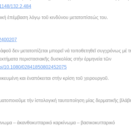
0.1148/132.2.484
ργική ἐπέμβαση λόγῳ τοῦ κινδύνου μετατοπίσεώς του.
02400207
, ἀφοῦ δεν μετατοπίζεται μπορεῖ νά τοποθετηθεῖ συγχρόνως μέ τ
ονεκτήματα περιστασιακῆς δυσκολίας στήν ἑρμηνεία τῶν
/doi/10.1080/02841850802452075
κευμένη και ἐναπόκειται στήν κρίση τοῦ χειρουργοῦ.
γματοποιοῦμε τήν ἱστολογική ταυτοποίηση μίας δερματικῆς βλάβ
άνωμα – ἀκανθοκυτταρικό καρκίνωμα – βασικοκυτταρικό