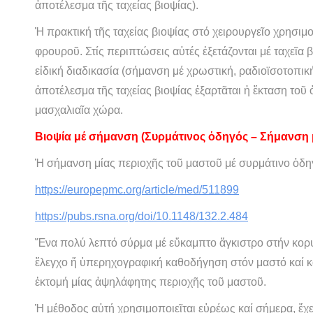
ἀποτέλεσμα τῆς ταχείας βιοψίας).
Ἡ πρακτική τῆς ταχείας βιοψίας στό χειρουργεῖο χρησιμ
φρουροῦ. Στίς περιπτώσεις αὐτές ἐξετάζονται μέ ταχεῖα
εἰδική διαδικασία (σήμανση μέ χρωστική, ραδιοϊσοτοπι
ἀποτέλεσμα τῆς ταχείας βιοψίας ἐξαρτᾶται ἡ ἔκταση τοῦ
μασχαλιαῖα χώρα.
Βιοψία μέ σήμανση (Συρμάτινος ὁδηγός – Σήμανση 
Ἡ σήμανση μίας περιοχῆς τοῦ μαστοῦ μέ συρμάτινο ὁδη
https://europepmc.org/article/med/511899
https://pubs.rsna.org/doi/10.1148/132.2.484
Ἕνα πολύ λεπτό σύρμα μέ εὔκαμπτο ἄγκιστρο στήν κορυ
ἔλεγχο ἤ ὑπερηχογραφική καθοδήγηση στόν μαστό καί κα
ἐκτομή μίας ἀψηλάφητης περιοχῆς τοῦ μαστοῦ.
Ἡ μέθοδος αὐτή χρησιμοποιεῖται εὑρέως καί σήμερα, ἔχει