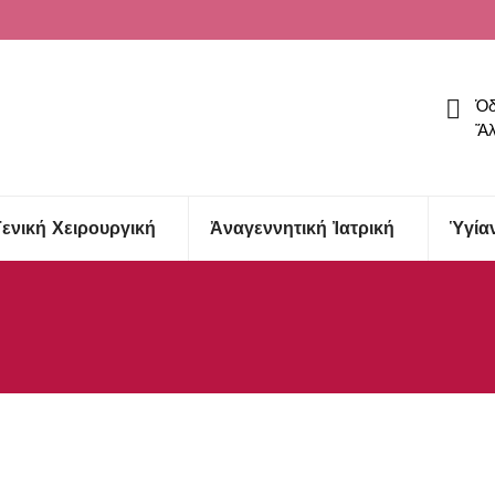
Ὁδ
Ἅλ
Γενική Χειρουργική
Ἀναγεννητική Ἰατρική
Ὑγία