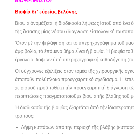
ΒΙΟΨΙΑ ΜΑΣΤΟΥ
Βιοψία δι ‘ εὑρείας βελόνης
Βιοψία ὀνομάζεται ἡ διαδικασία λήψεως ἱστοῦ ἀπό ἕνα 
τῆς ἔκτασης μίας νόσου (διάγνωση / ἱστολογική ταυτοπο
Ὅταν μέ τήν ψηλάφηση καί τό ὑπερηχογράφημα τοῦ μασ
ἀμφιβολία, τό ἑπόμενο βῆμα εἶναι ἡ βιοψία. Ἡ βιοψία τοῦ
ἐργαλεῖο βιοψιῶν ὑπό ὑπερηχογραφική καθοδήγηση (τ
Οἱ σύγχρονες ἐξελίξεις στόν τομέα τῆς χειρουργικῆς ὀγ
ἀπαιτοῦν πολύπλοκο προεγχειρητικό σχεδιασμό. Ἡ ἐπιλ
χειρισμοῦ προϋποθέτει τήν προεγχειρητική διάγνωση τῶ
περιπτώσεις πραγματοποιοῦμε βιοψία τῆς βλάβης τοῦ μα
Ἡ διαδικασία τῆς βιοψίας ἐξαρτᾶται ἀπό τήν ἰδιαιτερότη
τρόπους:
Λήψη κυττάρων ἀπό την περιοχή τῆς βλάβης (κυτταρο