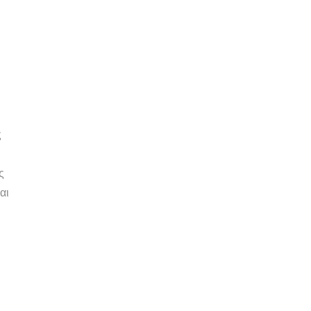
ς
ς
αι