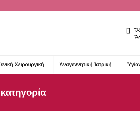
Ὁδ
Ἅλ
Γενική Χειρουργική
Ἀναγεννητική Ἰατρική
Ὑγία
 κατηγορία