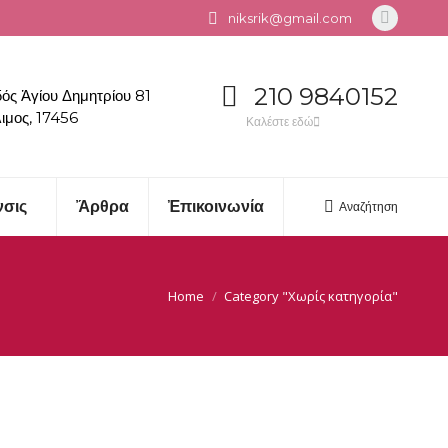
niksrik@gmail.com
Linkedin
page
opens
210 9840152
ός Ἁγίου Δημητρίου 81
in
ιμος, 17456
Καλέστε εδώ
new
window
νσις
Ἄρθρα
Ἐπικοινωνία
Αναζήτηση
Search:
Home
Category "Χωρίς κατηγορία"
You are here: